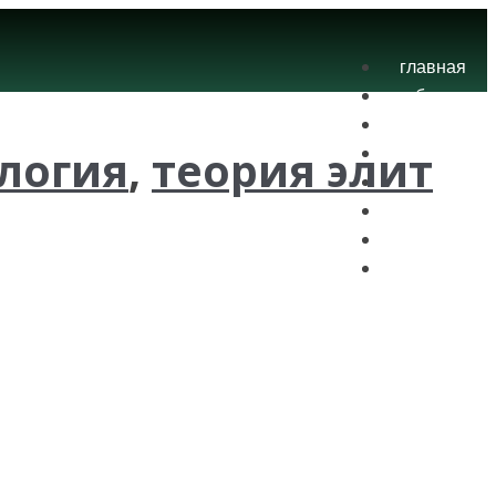
главная
блог
теория
логия
,
теория элит
экзамены
практика
контакты
проекты
вход