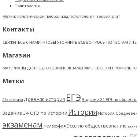
Политология
Метки:
политический плюрализм
,
политология
,
теория элит
Контакты
СВЯЖИТЕСЬ С НАМИ, ЧТОБЫ УТОЧНИТЬ ВСЕ ВОПРОСЫ ПО ТЕСТАМ И Т
Магазин
МАТЕРИАЛЫ ДЛЯ ПОДГОТОВКИ К ЭКЗАМЕНАМ ЕГЭ/ОГЭ И ПРОФИЛЬ
Метки
ЕГЭ
Древняя история
Задание 21 ЕГЭ по общест
Абсолютизм
История
Задание 34 ОГЭ по истории
История Средневе
экзаменам
Эссе по обществознанию
Философия
важн