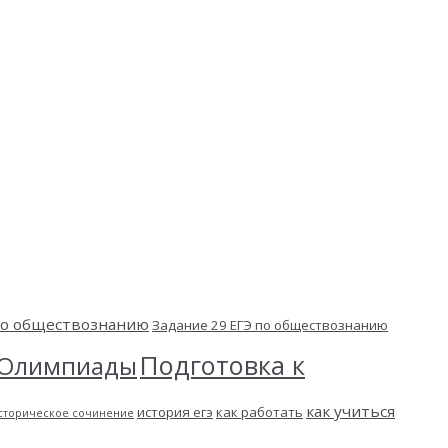
 по обществознанию
Задание 29 ЕГЭ по обществознанию
Подготовка к
Олимпиады
как учиться
история егэ
как работать
сторическое сочинение