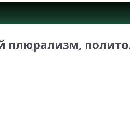
й плюрализм
,
полито