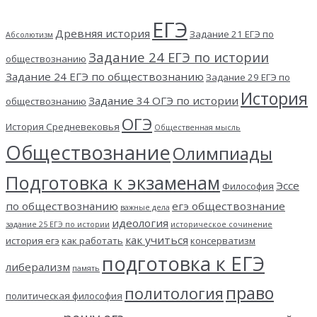
ЕГЭ
Древняя история
Задание 21 ЕГЭ по
Абсолютизм
Задание 24 ЕГЭ по истории
обществознанию
Задание 24 ЕГЭ по обществознанию
Задание 29 ЕГЭ по
История
Задание 34 ОГЭ по истории
обществознанию
ОГЭ
История Средневековья
Общественная мысль
Обществознание
Олимпиады
Подготовка к экзаменам
Эссе
Философия
по обществознанию
егэ обществознание
важные дела
идеология
задание 25 ЕГЭ по истории
историческое сочинение
как учиться
история егэ
как работать
консерватизм
подготовка к ЕГЭ
либерализм
память
право
политология
политическая философия