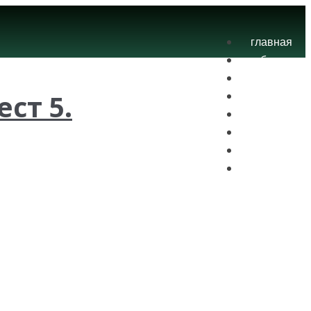
главная
блог
теория
ест 5.
экзамены
практика
контакты
проекты
вход