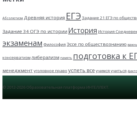
ЕГЭ
Древняя история
Задание 21 ЕГЭ по общест
Абсолютизм
История
Задание 34 ОГЭ по истории
История Средневе
экзаменам
Эссе по обществознанию
Философия
важн
подготовка к Е
либерализм
консерватизм
память
успеть все
менеджмент
уголовное право
учимся учиться
факт
© 2012-2026 Образовательная платформа ИНТЕЛЛЕКТ.