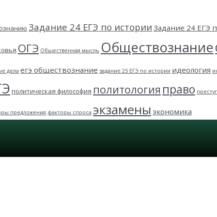
Задание 24 ЕГЭ по истории
Задание 24 ЕГЭ
вознанию
Обществознание
ОГЭ
ковья
Общественная мысль
егэ обществознание
идеология
ые дела
задание 25 ЕГЭ по истории
и
ГЭ
право
политология
политическая философия
престу
экзамены
экономика
оры предложения
факторы спроса