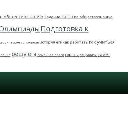
 по обществознанию
Задание 29 ЕГЭ по обществознанию
Подготовка к
Олимпиады
как учиться
история егэ
как работать
сторическое сочинение
решу егэ
тайм-
советы
пление
семейное право
социализм