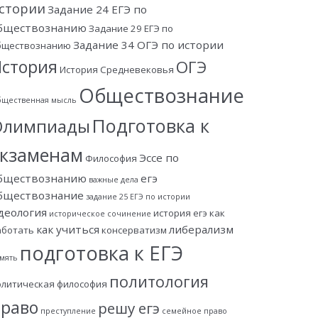
стории
Задание 24 ЕГЭ по
бществознанию
Задание 29 ЕГЭ по
Задание 34 ОГЭ по истории
бществознанию
стория
ОГЭ
История Средневековья
Обществознание
щественная мысль
Подготовка к
Олимпиады
экзаменам
Эссе по
Философия
бществознанию
егэ
важные дела
бществознание
задание 25 ЕГЭ по истории
деология
история егэ
как
историческое сочинение
как учиться
либерализм
аботать
консерватизм
подготовка к ЕГЭ
мять
политология
олитическая философия
раво
решу егэ
преступление
семейное право