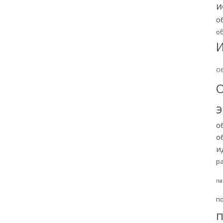
и
о
о
И
Об
о
о
и
р
па
п
п