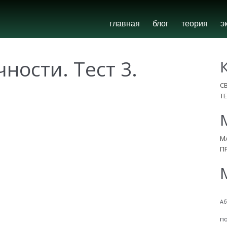
главная
блог
теория
э
ности. Тест 3.
С
Т
М
П
Аб
п