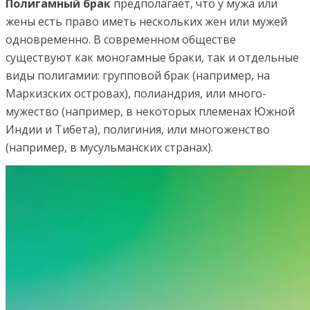
Полигамный брак
предполагает, что у мужа или
жены есть пра­во иметь нескольких жен или мужей
одновременно. В со­временном обществе
существуют как моногамные браки, так и отдельные
виды полигамии: групповой брак (напри­мер, на
Маркизских островах), полиандрия, или много­
мужество (например, в некоторых племенах Южной
Индии и Тибета), полигиния, или многоженство
(например, в му­сульманских странах).