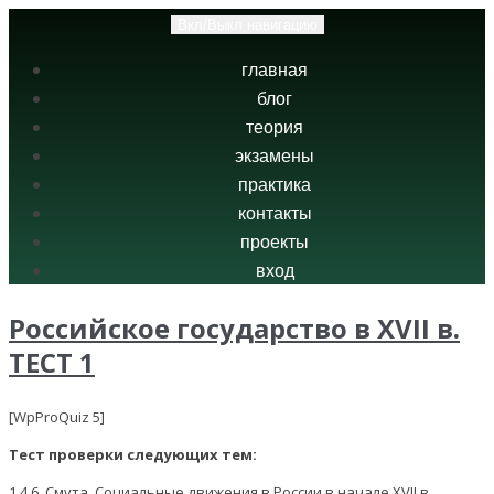
Вкл/Выкл навигацию
главная
блог
теория
экзамены
практика
контакты
проекты
вход
Российское государство в ХVII в.
ТЕСТ 1
[WpProQuiz 5]
Тест проверки следующих тем:
1.4.6. Смута. Социальные движения в России в начале XVII в.