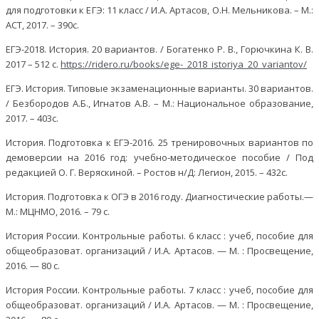
для подготовки к ЕГЭ: 11 класс / И.А. Артасов, О.Н. Мельникова. – М.:
АСТ, 2017. – 390с.
ЕГЭ-2018. История. 20 вариантов. / Богатенко Р. В., Горючкина К. В.
2017 – 512 с.
https://ridero.ru/books/ege-_2018_istoriya_20_variantov/
ЕГЭ. История. Типовые экзаменационные варианты. 30 вариантов.
/ Безбородов А.Б., Игнатов А.В. – М.: Национальное образование,
2017. – 403с.
История. Подготовка к ЕГЭ-2016. 25 тренировочных вариантов по
демоверсии на 2016 год: учебно-методическое пособие / Под
редакцией О. Г. Веряскиной. – Ростов н/Д: Легион, 2015. – 432с.
История. Подготовка к ОГЭ в 2016 году. Диагностические работы.—
М.: МЦНМО, 2016. – 79 с.
История России. Контрольные работы. 6 класс : учеб, пособие для
общеобразоват. организаций / И.А. Артасов. — М. : Просвещение,
2016. — 80 с.
История России. Контрольные работы. 7 класс : учеб, пособие для
общеобразоват. организаций / И.А. Артасов. — М. : Просвещение,