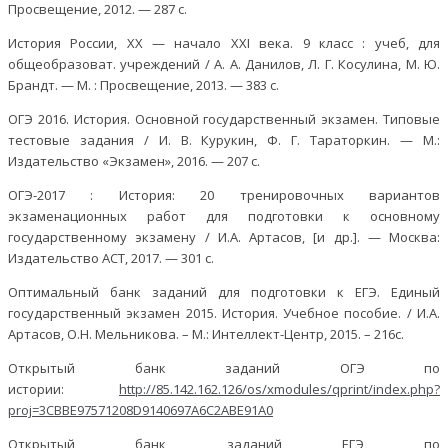
Просвещение, 2012. — 287 с.
История России, XX — начало XXI века. 9 класс : учеб, для
общеобразоват. учреждений / А. А. Данилов, Л. Г. Косулина, М. Ю.
Брандт. — М. : Просвещение, 2013. — 383 с.
ОГЭ 2016. История. Основной государственный экзамен. Типовые
тестовые задания / И. В. Курукин, Ф. Г. Тараторкин. — М.:
Издательство «Экзамен», 2016. — 207 с.
ОГЭ-2017 : История: 20 тренировочных вариантов
экзаменационных работ для подготовки к основному
государственному экзамену / И.А. Артасов, [и др.]. — Москва:
Издательство ACT, 2017. — 301 с.
Оптимальный банк заданий для подготовки к ЕГЭ. Единый
государственный экзамен 2015. История. Учебное пособие. / И.А.
Артасов, О.Н. Мельникова. – М.: Интеллект-Центр, 2015. – 216с.
Открытый банк заданий ОГЭ по
истории:
http://85.142.162.126/os/xmodules/qprint/index.php?
proj=3CBBE97571208D9140697A6C2ABE91A0
Открытый банк заданий ЕГЭ по