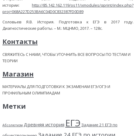
истории:
http://85.142.162.119/os11/xmodules/qprint/index.php?
proj=068A227D253BA6C04D0C832387FD0D89
Соловьев Я.В. История. Подготовка к ЕГЭ в 2017 году.
Диагностические работы. – М.: МЦНМО, 2017. – 128с.
Контакты
СВЯЖИТЕСЬ С НАМИ, ЧТОБЫ УТОЧНИТЬ ВСЕ ВОПРОСЫ ПО ТЕСТАМ И
ТЕОРИИ
Магазин
МАТЕРИАЛЫ ДЛЯ ПОДГОТОВКИ К ЭКЗАМЕНАМ ЕГЭ/ОГЭ И
ПРОФИЛЬНЫМ ОЛИМПИАДАМ
Метки
ЕГЭ
Древняя история
Задание 21 ЕГЭ по
Абсолютизм
Задание 24 ЕГЭ по истории
обществознанию