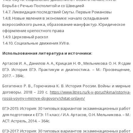
Борьба с Речью Посполитой и со Швецией
1.4.7. Ликвидация последствий Смуты. Первые Романовы
1.4.8. Новые явления в экономике: начало складывания
всероссийского рынка, образование мануфактур. Юридическое
оформление крепостного права
1.4.9. Церковный раскол
1.4.10. Социальные движения XVII в.
Использованная литература и источники:
Артасов И. А., Данилов А. А., Крицкая Н. Ф., Мельникова О. Н. Я сдам
ЕГЭ. История ЕГЭ. Практикум и диагностика. – М.: Просвещение,
2017. – 384с.
Богатенко Р. В., Горючкина К. В. История России. Войны и мирные
договоры. 2018 – 220 с.
https://www.litres.ru/k-v-goruchkina/istoriya-
rossii-voyny-i-mirnye-dogovory/chitat-onlayn/
ЕГЭ-2015: История: 30 типовых вариантов экзаменационных работ
для подготовки к ЕГЭ: 11 класс / И.А. Артасов, О.Н. Мельникова. – М.:
АСТ: Астрель, 2014. – 364с.
ЕГЭ-2017: История: 30 типовых вариантов экзаменационных работ