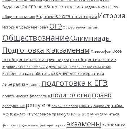
Задание 24 ЕГЭ по обществознанию
Задание 29 ЕГЭ по
История
Задание 34 ОГЭ по истории
обществознанию
ОГЭ
История Средневековья
Общественная мысль
Обществознание
Олимпиады
Подготовка к экзаменам
Эссе
Философия
по обществознанию
егэ обществознание
важные дела
идеология
задание 25 ЕГЭ по истории
историческое сочинение
как учиться
история егэ
как работать
консерватизм
подготовка к ЕГЭ
либерализм
память
право
политология
политическая философия
решу егэ
тайм-
советы
преступление
семейное право
социализм
успеть все
менеджмент
уголовное право
учимся учиться
экзамены
экономика
факторы предложения
факторы спроса