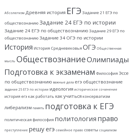
ЕГЭ
Древняя история
Задание 21 ЕГЭ по
Абсолютизм
Задание 24 ЕГЭ по истории
обществознанию
Задание 24 ЕГЭ по обществознанию
Задание 29 ЕГЭ по
Задание 34 ОГЭ по истории
обществознанию
История
ОГЭ
История Средневековья
Общественная
Обществознание
Олимпиады
мысль
Подготовка к экзаменам
Эссе
Философия
по обществознанию
егэ обществознание
важные дела
идеология
задание 25 ЕГЭ по истории
историческое сочинение
как учиться
история егэ
как работать
консерватизм
подготовка к ЕГЭ
либерализм
память
право
политология
политическая философия
решу егэ
советы
преступление
семейное право
социализм