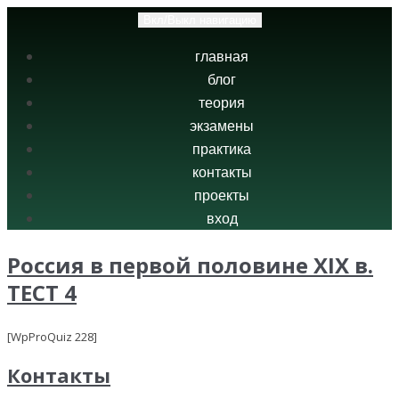
Вкл/Выкл навигацию
главная
блог
теория
экзамены
практика
контакты
проекты
вход
Россия в первой половине XIX в.
ТЕСТ 4
[WpProQuiz 228]
Контакты