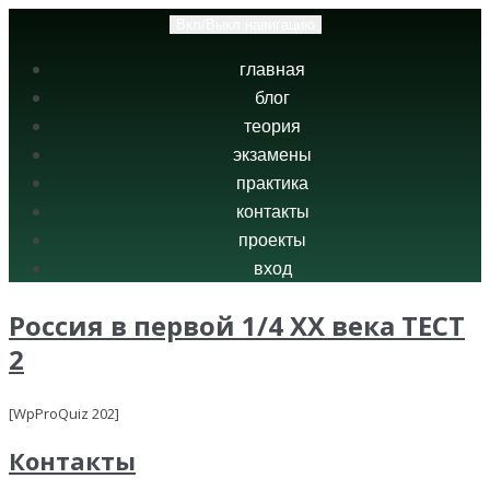
Вкл/Выкл навигацию
главная
блог
теория
экзамены
практика
контакты
проекты
вход
Россия в первой 1/4 XX века ТЕСТ
2
[WpProQuiz 202]
Контакты