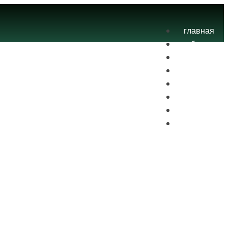
главная
блог
теория
экзамены
практика
контакты
проекты
вход