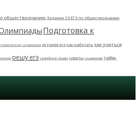
 по обществознанию
Задание 29 ЕГЭ по обществознанию
Подготовка к
Олимпиады
как учиться
история егэ
как работать
сторическое сочинение
решу егэ
тайм-
советы
пление
семейное право
социализм