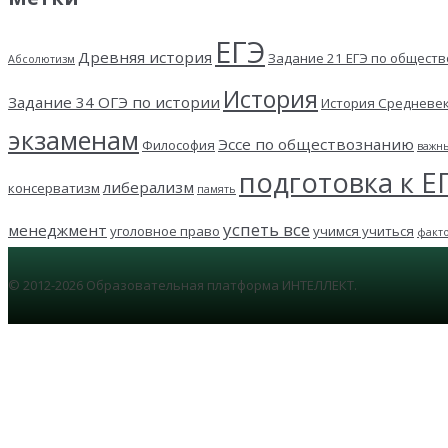
ЕГЭ
Древняя история
Задание 21 ЕГЭ по общест
Абсолютизм
История
Задание 34 ОГЭ по истории
История Средневе
экзаменам
Эссе по обществознанию
Философия
важн
подготовка к Е
либерализм
консерватизм
память
успеть все
менеджмент
уголовное право
учимся учиться
факт
© 2012-2026 Образовательная платформа ИНТЕЛЛЕКТ.