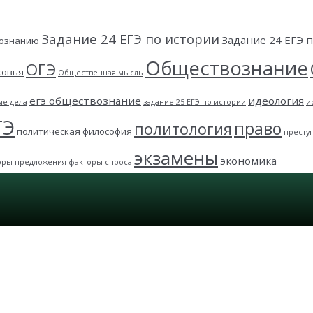
Задание 24 ЕГЭ по истории
Задание 24 ЕГЭ
вознанию
Обществознание
ОГЭ
ковья
Общественная мысль
егэ обществознание
идеология
ые дела
задание 25 ЕГЭ по истории
и
ГЭ
право
политология
политическая философия
престу
экзамены
экономика
оры предложения
факторы спроса