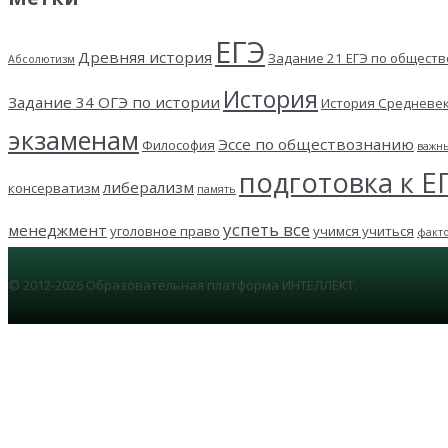
ЕГЭ
Древняя история
Задание 21 ЕГЭ по общест
Абсолютизм
История
Задание 34 ОГЭ по истории
История Средневе
экзаменам
Эссе по обществознанию
Философия
важн
подготовка к Е
либерализм
консерватизм
память
успеть все
менеджмент
уголовное право
учимся учиться
факт
© 2012-2026 Образовательная платформа ИНТЕЛЛЕКТ.