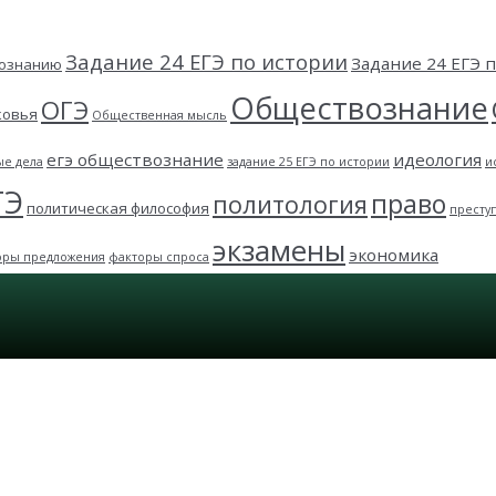
Задание 24 ЕГЭ по истории
Задание 24 ЕГЭ
вознанию
Обществознание
ОГЭ
ковья
Общественная мысль
егэ обществознание
идеология
ые дела
задание 25 ЕГЭ по истории
и
ГЭ
право
политология
политическая философия
престу
экзамены
экономика
оры предложения
факторы спроса