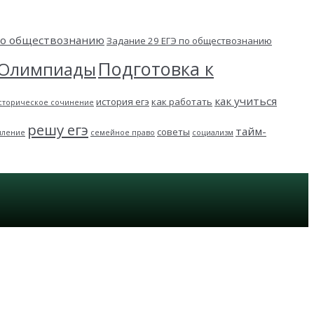
 по обществознанию
Задание 29 ЕГЭ по обществознанию
Подготовка к
Олимпиады
как учиться
история егэ
как работать
сторическое сочинение
решу егэ
тайм-
советы
пление
семейное право
социализм