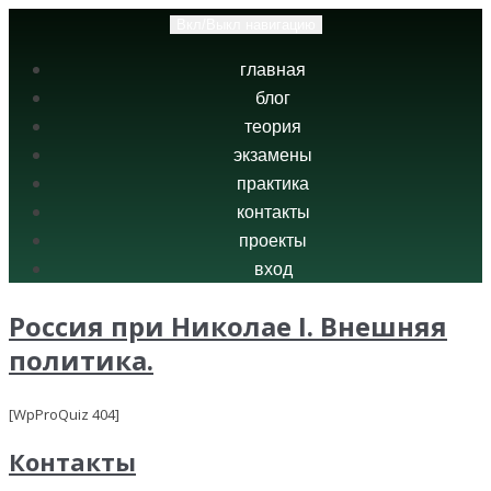
Вкл/Выкл навигацию
главная
блог
теория
экзамены
практика
контакты
проекты
вход
Россия при Николае I. Внешняя
политика.
[WpProQuiz 404]
Контакты