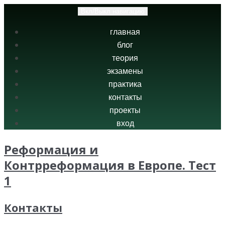
Вкл/Выкл навигацию
главная
блог
теория
экзамены
практика
контакты
проекты
вход
Реформация и
Контрреформация в Европе. Тест
1
Контакты