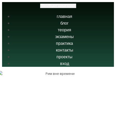
Вкл/Выкл навигацию
главная
блог
теория
экзамены
практика
контакты
проекты
вход