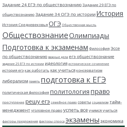
Задание 24 ЕГЭ по обществознанию
Задание 29 ЕГЭ по
История
Задание 34 ОГЭ по истории
обществознанию
ОГЭ
История Средневековья
Общественная мысль
Обществознание
Олимпиады
Подготовка к экзаменам
Эссе
Философия
по обществознанию
егэ обществознание
важные дела
идеология
задание 25 ЕГЭ по истории
историческое сочинение
как учиться
история егэ
как работать
консерватизм
подготовка к ЕГЭ
либерализм
память
право
политология
политическая философия
решу егэ
тайм-
советы
преступление
семейное право
социализм
успеть все
менеджмент
уголовное право
учимся учиться
экзамены
экономика
факторы предложения
факторы спроса