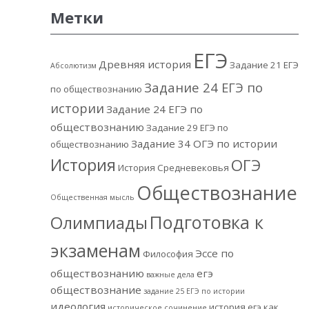
Метки
ЕГЭ
Древняя история
Задание 21 ЕГЭ
Абсолютизм
Задание 24 ЕГЭ по
по обществознанию
истории
Задание 24 ЕГЭ по
обществознанию
Задание 29 ЕГЭ по
Задание 34 ОГЭ по истории
обществознанию
История
ОГЭ
История Средневековья
Обществознание
Общественная мысль
Подготовка к
Олимпиады
экзаменам
Эссе по
Философия
обществознанию
егэ
важные дела
обществознание
задание 25 ЕГЭ по истории
идеология
история егэ
как
историческое сочинение