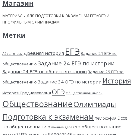
Магазин
МАТЕРИАЛЫ ДЛЯ ПОДГОТОВКИ К ЭКЗАМЕНАМ ЕГЭ/ОГЭ И
ПРОФИЛЬНЫМ ОЛИМПИАДАМ
Метки
ЕГЭ
Древняя история
Задание 21 ЕГЭ по
Абсолютизм
Задание 24 ЕГЭ по истории
обществознанию
Задание 24 ЕГЭ по обществознанию
Задание 29 ЕГЭ по
История
Задание 34 ОГЭ по истории
обществознанию
ОГЭ
История Средневековья
Общественная мысль
Обществознание
Олимпиады
Подготовка к экзаменам
Эссе
Философия
по обществознанию
егэ обществознание
важные дела
идеология
задание 25 ЕГЭ по истории
историческое сочинение