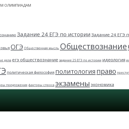
НЫМ ОЛИМПИАДАМ
Задание 24 ЕГЭ по истории
Задание 24 ЕГЭ
вознанию
Обществознание
ОГЭ
ковья
Общественная мысль
егэ обществознание
идеология
ые дела
задание 25 ЕГЭ по истории
и
ГЭ
право
политология
политическая философия
престу
экзамены
экономика
оры предложения
факторы спроса