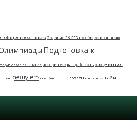
 по обществознанию
Задание 29 ЕГЭ по обществознанию
Подготовка к
Олимпиады
как учиться
история егэ
как работать
сторическое сочинение
решу егэ
тайм-
советы
пление
семейное право
социализм