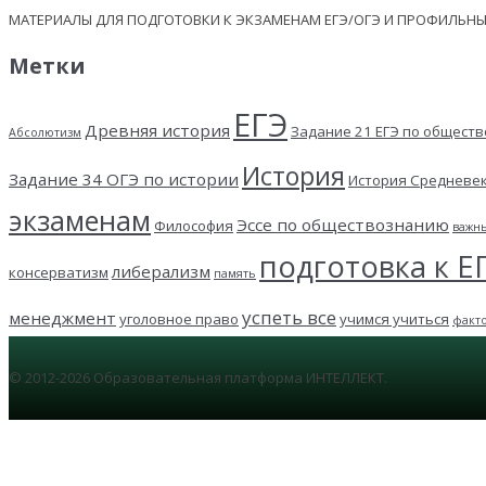
МАТЕРИАЛЫ ДЛЯ ПОДГОТОВКИ К ЭКЗАМЕНАМ ЕГЭ/ОГЭ И ПРОФИЛЬ
Метки
ЕГЭ
Древняя история
Задание 21 ЕГЭ по общест
Абсолютизм
История
Задание 34 ОГЭ по истории
История Средневе
экзаменам
Эссе по обществознанию
Философия
важн
подготовка к Е
либерализм
консерватизм
память
успеть все
менеджмент
уголовное право
учимся учиться
факт
© 2012-2026 Образовательная платформа ИНТЕЛЛЕКТ.