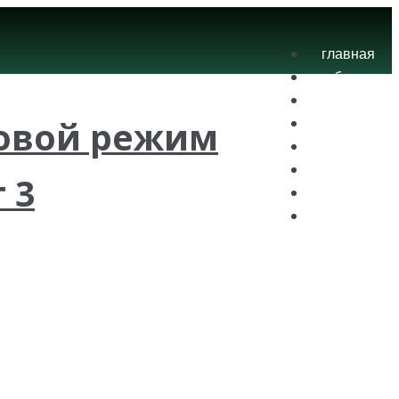
главная
блог
теория
овой режим
экзамены
практика
контакты
 3
проекты
вход