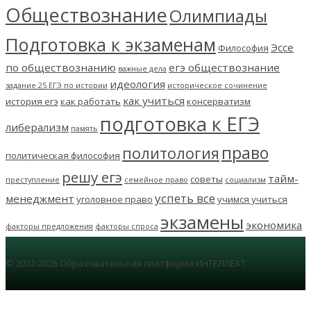
Обществознание
Олимпиады
Подготовка к экзаменам
Эссе
Философия
по обществознанию
егэ обществознание
важные дела
идеология
задание 25 ЕГЭ по истории
историческое сочинение
как учиться
история егэ
как работать
консерватизм
подготовка к ЕГЭ
либерализм
память
право
политология
политическая философия
решу егэ
тайм-
советы
преступление
семейное право
социализм
успеть все
менеджмент
уголовное право
учимся учиться
экзамены
экономика
факторы предложения
факторы спроса
© 2012-2026 Образовательная платформа ИНТЕЛЛЕКТ.