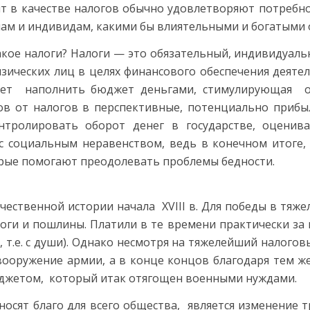
ят в качестве налогов обычно удовлетворяют потребн
ам и индивидам, какими бы влиятельными и богатыми 
такое налоги? Налоги — это обязательный, индивидуа
изических лиц в целях финансового обеспечения деяте
ает наполнить бюджет деньгами, стимулирующая о
дов от налогов в перспективные, потенциально приб
тролировать оборот денег в государстве, оценива
с социальным неравенством, ведь в конечном итоге, 
орые помогают преодолевать проблемы бедности.
ественной истории начала XVIII в. Для победы в тяжел
ги и пошлины. Платили в те времени практически за в
т.е. с души). Однако несмотря на тяжелейший налоговы
евооружение армии, а в конце концов благодаря тем 
джетом, который итак отягощен военными нуждами.
осят благо для всего общества, является изменение т