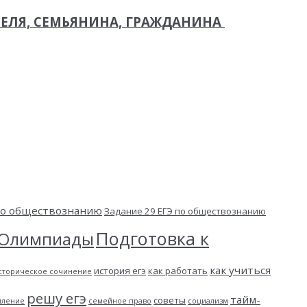
ЕЛЯ, СЕМЬЯНИНА, ГРАЖДАНИНА
 по обществознанию
Задание 29 ЕГЭ по обществознанию
Подготовка к
Олимпиады
как учиться
история егэ
как работать
сторическое сочинение
решу егэ
тайм-
советы
пление
семейное право
социализм