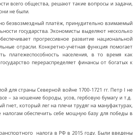
ости всего общества, решают такие вопросы и задачи,
они не были.
льно безвозмездный платёж, принудительно взимаемый
льности государства. Экономисты выделяют несколько
беспечивает прогрессивное развитие национальной
ыльные отрасли. Конкретно-учётная функция помогает
ть платежеспособность населения, в то время как
государство перераспределяет финансы от богатых к
ой для страны Северной войне 1700-1721 гг. Петр I не
се – за ношение бороды, усов, гербовую бумагу и т.д.
й гнет, который лег на плечи трудяг на мануфактурах,
же налогам обеспечить себе мощную базу для победы в
ранспортного налога в РФ в 2015 году. Были введены