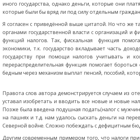
иного государства, однако деньги, которые они плат
которые были бы вряд ли под силу отдельным граждан
Я согласен с приведённой выше цитатой. Но что же 
органами государственной власти с организаций и ф
функций налогов. Так, фискальная функция помог
экономики, т.к. государство вкладывает часть дохо
государству при помощи налогов учитывать и кон
перераспределительная функция помогает бороться 
бедным через механизм выплат пенсий, пособий, кот
Правота слов автора демонстрируется случаем из отеч
уставал изобретать и вводить все новые и новые нало
Позже была введена подушная подать(налог с мужчин, 
на пашнях и т.д. нам удалось сыскать деньги на пер
Северной войне. Сложно побеждать с дефицитным бю
Другим современным примером того, что налоги прин