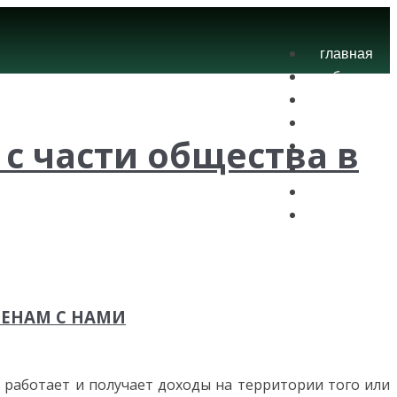
главная
блог
теория
экзамены
с части общества в
практика
контакты
проекты
вход
МЕНАМ С НАМИ
о работает и получает доходы на территории того или