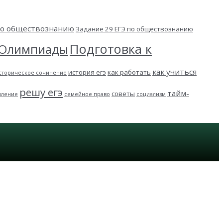
 по обществознанию
Задание 29 ЕГЭ по обществознанию
Подготовка к
Олимпиады
как учиться
история егэ
как работать
сторическое сочинение
решу егэ
тайм-
советы
пление
семейное право
социализм