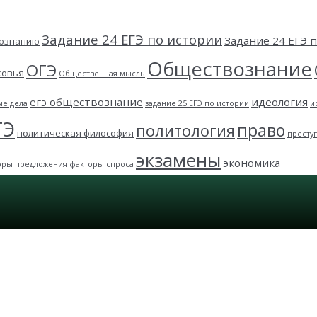
Задание 24 ЕГЭ по истории
Задание 24 ЕГЭ
вознанию
Обществознание
ОГЭ
ковья
Общественная мысль
егэ обществознание
идеология
ые дела
задание 25 ЕГЭ по истории
и
ГЭ
право
политология
политическая философия
престу
экзамены
экономика
оры предложения
факторы спроса