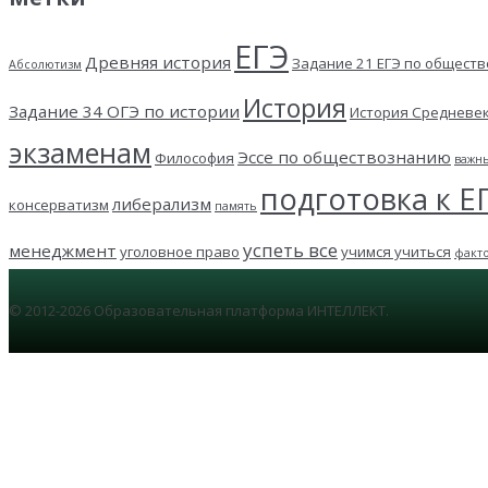
ЕГЭ
Древняя история
Задание 21 ЕГЭ по общест
Абсолютизм
История
Задание 34 ОГЭ по истории
История Средневе
экзаменам
Эссе по обществознанию
Философия
важн
подготовка к Е
либерализм
консерватизм
память
успеть все
менеджмент
уголовное право
учимся учиться
факт
© 2012-2026 Образовательная платформа ИНТЕЛЛЕКТ.