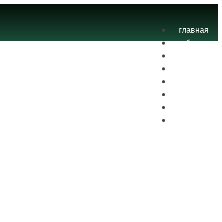
главная
блог
теория
экзамены
практика
контакты
проекты
вход