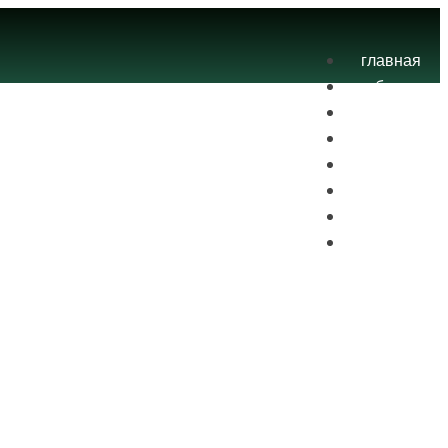
главная
блог
теория
экзамены
практика
контакты
проекты
вход