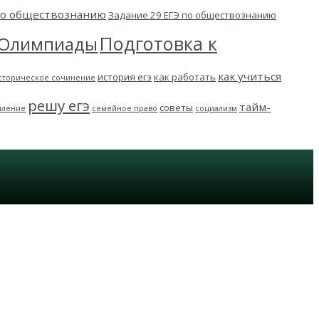
 по обществознанию
Задание 29 ЕГЭ по обществознанию
Подготовка к
Олимпиады
как учиться
история егэ
как работать
сторическое сочинение
решу егэ
тайм-
советы
пление
семейное право
социализм