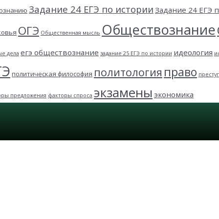
Задание 24 ЕГЭ по истории
Задание 24 ЕГЭ
вознанию
Обществознание
ОГЭ
ковья
Общественная мысль
егэ обществознание
идеология
ые дела
задание 25 ЕГЭ по истории
и
ГЭ
право
политология
политическая философия
престу
экзамены
экономика
оры предложения
факторы спроса