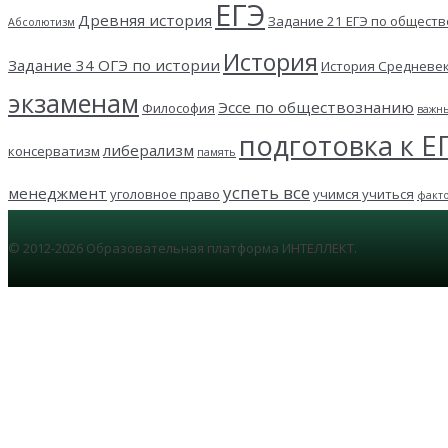
ЕГЭ
Древняя история
Задание 21 ЕГЭ по общест
Абсолютизм
История
Задание 34 ОГЭ по истории
История Средневе
экзаменам
Эссе по обществознанию
Философия
важн
подготовка к Е
либерализм
консерватизм
память
успеть все
менеджмент
уголовное право
учимся учиться
факт
© 2012-2026 Образовательная платформа ИНТЕЛЛЕКТ.