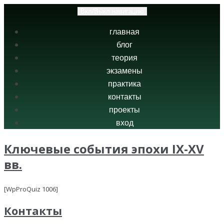
Вкл/Выкл навигацию
главная
блог
теория
экзамены
практика
контакты
проекты
вход
Ключевые события эпохи IX-XV
вв.
[WpProQuiz 1006]
Контакты