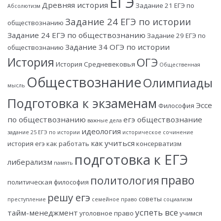
ЕГЭ
Древняя история
Задание 21 ЕГЭ по
Абсолютизм
Задание 24 ЕГЭ по истории
обществознанию
Задание 24 ЕГЭ по обществознанию
Задание 29 ЕГЭ по
Задание 34 ОГЭ по истории
обществознанию
История
ОГЭ
История Средневековья
Общественная
Обществознание
Олимпиады
мысль
Подготовка к экзаменам
Эссе
Философия
по обществознанию
егэ обществознание
важные дела
идеология
задание 25 ЕГЭ по истории
историческое сочинение
как учиться
история егэ
как работать
консерватизм
подготовка к ЕГЭ
либерализм
память
право
политология
политическая философия
решу егэ
советы
преступление
семейное право
социализм
успеть все
тайм-менеджмент
уголовное право
учимся