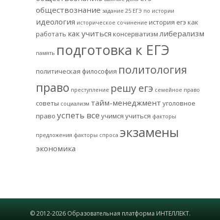
обществознание
задание 25 ЕГЭ по истории
идеология
история егэ
как
историческое сочинение
как учиться
либерализм
работать
консерватизм
подготовка к ЕГЭ
память
политология
политическая философия
право
решу егэ
преступление
семейное право
тайм-менеджмент
советы
уголовное
социализм
успеть все
право
учимся учиться
факторы
экзамены
предложения
факторы спроса
экономика
© 2012-2026 Образовательная платформа ИНТЕЛЛЕКТ.