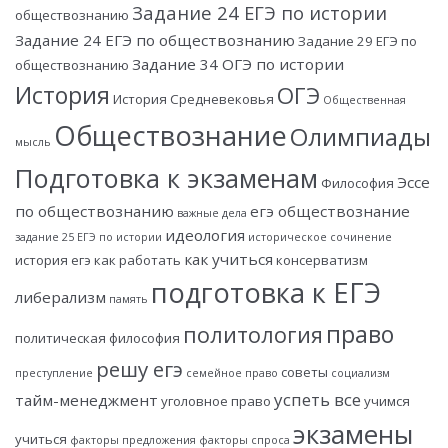
Задание 24 ЕГЭ по истории
обществознанию
Задание 24 ЕГЭ по обществознанию
Задание 29 ЕГЭ по
Задание 34 ОГЭ по истории
обществознанию
История
ОГЭ
История Средневековья
Общественная
Обществознание
Олимпиады
мысль
Подготовка к экзаменам
Эссе
Философия
по обществознанию
егэ обществознание
важные дела
идеология
задание 25 ЕГЭ по истории
историческое сочинение
как учиться
история егэ
как работать
консерватизм
подготовка к ЕГЭ
либерализм
память
право
политология
политическая философия
решу егэ
советы
преступление
семейное право
социализм
успеть все
тайм-менеджмент
уголовное право
учимся
экзамены
учиться
факторы предложения
факторы спроса