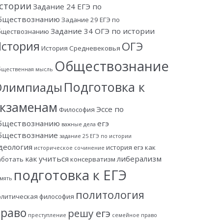
стории
Задание 24 ЕГЭ по
бществознанию
Задание 29 ЕГЭ по
Задание 34 ОГЭ по истории
бществознанию
стория
ОГЭ
История Средневековья
Обществознание
щественная мысль
Подготовка к
Олимпиады
экзаменам
Эссе по
Философия
бществознанию
егэ
важные дела
бществознание
задание 25 ЕГЭ по истории
деология
история егэ
как
историческое сочинение
как учиться
либерализм
аботать
консерватизм
подготовка к ЕГЭ
мять
политология
олитическая философия
раво
решу егэ
преступление
семейное право