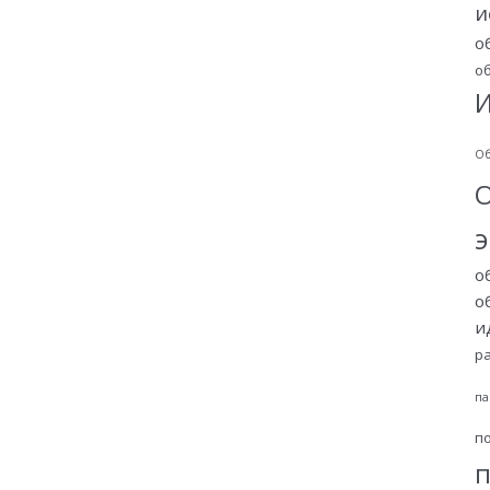
и
о
о
И
Об
о
о
и
р
па
п
п