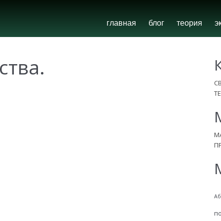
главная
блог
теория
э
ства.
С
Т
М
П
Аб
п