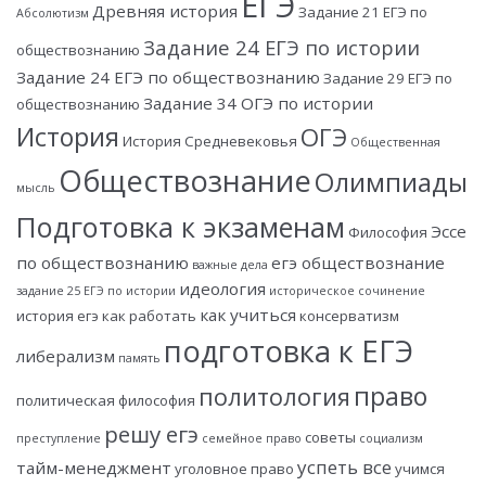
ЕГЭ
Древняя история
Задание 21 ЕГЭ по
Абсолютизм
Задание 24 ЕГЭ по истории
обществознанию
Задание 24 ЕГЭ по обществознанию
Задание 29 ЕГЭ по
Задание 34 ОГЭ по истории
обществознанию
История
ОГЭ
История Средневековья
Общественная
Обществознание
Олимпиады
мысль
Подготовка к экзаменам
Эссе
Философия
по обществознанию
егэ обществознание
важные дела
идеология
задание 25 ЕГЭ по истории
историческое сочинение
как учиться
история егэ
как работать
консерватизм
подготовка к ЕГЭ
либерализм
память
право
политология
политическая философия
решу егэ
советы
преступление
семейное право
социализм
успеть все
тайм-менеджмент
уголовное право
учимся