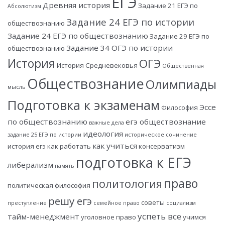
ЕГЭ
Древняя история
Задание 21 ЕГЭ по
Абсолютизм
Задание 24 ЕГЭ по истории
обществознанию
Задание 24 ЕГЭ по обществознанию
Задание 29 ЕГЭ по
Задание 34 ОГЭ по истории
обществознанию
История
ОГЭ
История Средневековья
Общественная
Обществознание
Олимпиады
мысль
Подготовка к экзаменам
Эссе
Философия
по обществознанию
егэ обществознание
важные дела
идеология
задание 25 ЕГЭ по истории
историческое сочинение
как учиться
история егэ
как работать
консерватизм
подготовка к ЕГЭ
либерализм
память
право
политология
политическая философия
решу егэ
советы
преступление
семейное право
социализм
успеть все
тайм-менеджмент
уголовное право
учимся