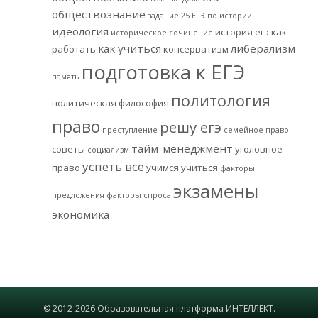
обществознание
задание 25 ЕГЭ по истории
идеология
история егэ
как
историческое сочинение
как учиться
либерализм
работать
консерватизм
подготовка к ЕГЭ
память
политология
политическая философия
право
решу егэ
преступление
семейное право
тайм-менеджмент
советы
уголовное
социализм
успеть все
право
учимся учиться
факторы
экзамены
предложения
факторы спроса
экономика
© 2012-2026 Образовательная платформа ИНТЕЛЛЕКТ.