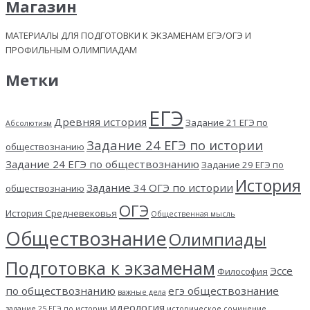
Магазин
МАТЕРИАЛЫ ДЛЯ ПОДГОТОВКИ К ЭКЗАМЕНАМ ЕГЭ/ОГЭ И
ПРОФИЛЬНЫМ ОЛИМПИАДАМ
Метки
ЕГЭ
Древняя история
Задание 21 ЕГЭ по
Абсолютизм
Задание 24 ЕГЭ по истории
обществознанию
Задание 24 ЕГЭ по обществознанию
Задание 29 ЕГЭ по
История
Задание 34 ОГЭ по истории
обществознанию
ОГЭ
История Средневековья
Общественная мысль
Обществознание
Олимпиады
Подготовка к экзаменам
Эссе
Философия
по обществознанию
егэ обществознание
важные дела
идеология
задание 25 ЕГЭ по истории
историческое сочинение