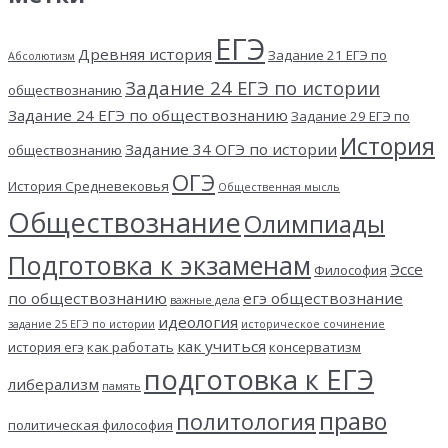
ЕГЭ
Древняя история
Задание 21 ЕГЭ по
Абсолютизм
Задание 24 ЕГЭ по истории
обществознанию
Задание 24 ЕГЭ по обществознанию
Задание 29 ЕГЭ по
История
Задание 34 ОГЭ по истории
обществознанию
ОГЭ
История Средневековья
Общественная мысль
Обществознание
Олимпиады
Подготовка к экзаменам
Эссе
Философия
по обществознанию
егэ обществознание
важные дела
идеология
задание 25 ЕГЭ по истории
историческое сочинение
как учиться
история егэ
как работать
консерватизм
подготовка к ЕГЭ
либерализм
память
право
политология
политическая философия