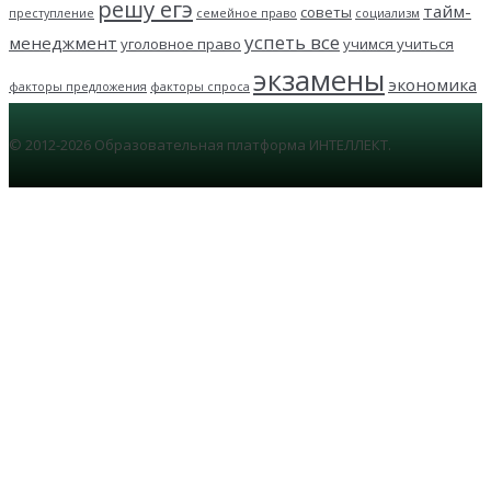
решу егэ
тайм-
советы
преступление
семейное право
социализм
успеть все
менеджмент
уголовное право
учимся учиться
экзамены
экономика
факторы предложения
факторы спроса
© 2012-2026 Образовательная платформа ИНТЕЛЛЕКТ.