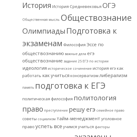
История
ОГЭ
История Средневековья
Обществознание
Общественная мысль
Подготовка к
Олимпиады
экзаменам
Эссе по
Философия
обществознанию
егэ
важные дела
обществознание
задание 25 ЕГЭ по истории
идеология
история егэ
как
историческое сочинение
как учиться
либерализм
работать
консерватизм
подготовка к ЕГЭ
память
политология
политическая философия
право
решу егэ
преступление
семейное право
тайм-менеджмент
советы
уголовное
социализм
успеть все
право
учимся учиться
факторы
экзамены