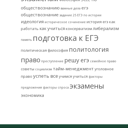
обществознанию
егэ
важные дела
обществознание
задание 25 ЕГЭ по истории
идеология
история егэ
как
историческое сочинение
как учиться
либерализм
работать
консерватизм
подготовка к ЕГЭ
память
политология
политическая философия
право
решу егэ
преступление
семейное право
тайм-менеджмент
советы
уголовное
социализм
успеть все
право
учимся учиться
факторы
экзамены
предложения
факторы спроса
экономика