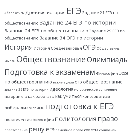
ЕГЭ
Древняя история
Задание 21 ЕГЭ по
Абсолютизм
Задание 24 ЕГЭ по истории
обществознанию
Задание 24 ЕГЭ по обществознанию
Задание 29 ЕГЭ по
Задание 34 ОГЭ по истории
обществознанию
История
ОГЭ
История Средневековья
Общественная
Обществознание
Олимпиады
мысль
Подготовка к экзаменам
Эссе
Философия
по обществознанию
егэ обществознание
важные дела
идеология
задание 25 ЕГЭ по истории
историческое сочинение
как учиться
история егэ
как работать
консерватизм
подготовка к ЕГЭ
либерализм
память
право
политология
политическая философия
решу егэ
советы
преступление
семейное право
социализм