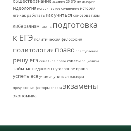
обществознание
задание 25 ЕГЭ по истории
идеология
история
историческое сочинение
как учиться
егэ
как работать
консерватизм
подготовка
либерализм
память
к ЕГЭ
политическая философия
право
политология
преступление
решу егэ
советы
семейное право
социализм
тайм-менеджмент
уголовное право
успеть все
учимся учиться
факторы
экзамены
предложения
факторы спроса
экономика